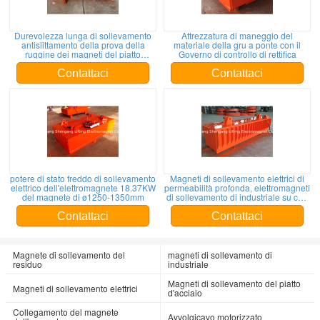
Durevolezza lunga di sollevamento
Attrezzatura di maneggio del
antislittamento della prova della
materiale della gru a ponte con il
ruggine dei magneti del piatto
Governo di controllo di rettifica
d'acciaio di progettazione della
maniglia
Contattaci
Contattaci
potere di stato freddo di sollevamento
Magneti di sollevamento elettrici di
elettrico dell'elettromagnete 18.37KW
permeabilità profonda, elettromagneti
del magnete di ø1250-1350mm
di sollevamento di industriale su che
di sollevamento Efficiecncy
Contattaci
Contattaci
Magnete di sollevamento del
magneti di sollevamento di
residuo
industriale
Magneti di sollevamento del piatto
Magneti di sollevamento elettrici
d'acciaio
Collegamento del magnete
Avvolgicavo motorizzato