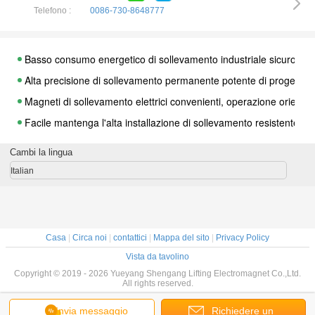
Telefono :
0086-730-8648777
Basso consumo energetico di sollevamento industriale sicuro 12
Alta precisione di sollevamento permanente potente di progettazi
Magneti di sollevamento elettrici convenienti, operazione orient
Facile mantenga l'alta installazione di sollevamento resistente d
Magneti eccellenti del ghisa forti, protezione contro il calore un
Cambi la lingua
Durevolezza lunga professionale montata facile del collegamento
Italian
Densità di sollevamento industriale di magnetismo spazio aereo a
Dispositivo di sollevamento magnetico elettromagnetico, maniglia
Magnete di sollevamento del residuo della prova di scossa, acciai
Casa
|
Circa noi
|
contattici
|
Mappa del sito
|
Privacy Policy
Capacità di sollevamento di sollevamento industriale elettrica de
Vista da tavolino
Peso leggero di resistenza all'usura del sollevatore magnetico pe
Copyright © 2019 - 2026 Yueyang Shengang Lifting Electromagnet Co.,Ltd.
All rights reserved.
Bobine di alluminio piane di sollevamento circolari del cavo dell'
Magnete di sollevamento del residuo rapido dell'accoppiamento, 
Invia messaggio
Richiedere un