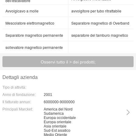
dell'escavatore
Avvolgicavo a molle
avvolgitore per tubo ritrattabile
Mescolatore elettromagnetico
Separatore magnetico di Overband
Separatore magnetico permanente
separatore del tamburo magnetico
sollevatore magnetico permanente
Osservi tutto il > dei prodotti;
Dettagli azienda
Tipo di attività:
Anno di fondazione:
2001
Il fatturato annuo:
6000000-9000000
Principali Marcket:
America del Nord
Sudamerica
Europa occidentale
Europa orientale
Asia orientale
Sud-Est asiatico
Medio Oriente