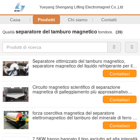
Yueyang Shengang Lifting Electromagnet Co.,Ltd
Casa
Prodotti
Chi siamo
Contatti
separatore del tamburo magnetico
Qualità
fornitore.
(39)
Separatore ottimizzato del tamburo magnetico,
separatore magnetico del liquido refrigerante per il
trattamento della sabbia della spiaggia
Contattaci
Circuito magnetico scientifico di separazione
magnetica di galleggiamento più approssimativo
sicuro dell'attrezzatura
Contattaci
forza coercitiva magnetica del separatore
elettromagnetico del tamburo del minerale di ferro di
5mm forte
Contattaci
7.5KW hanno bagnato il tipo asciutto ad alta intensità