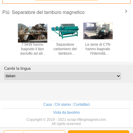
Separatore del tamburo magnetico
Più
ercitiva
7.5KW hanno
Separatore
Le serie di CTN
Separa
ica del
bagnato il tipo
carboniero del
hanno bagnato
ottimizza
atore
asciutto ad alta
tamburo
l'intensità
tamb
agnetico
intensità la
magnetico,
magnetica
magnet
buro del
grande capacità
velocità della
magnetica del
separa
 di ferro
del separatore
puleggia 19 R/Min
separatore 1900-
magnetic
Cambi la lingua
 forte
magnetico del
del tamburo
3000GS
liqui
tamburo
magnetico
refrigerant
trattament
sabbia 
spiag
Casa
|
Chi siamo
|
Contattaci
Vista da tavolino
Copyright © 2019 - 2021 scrap-liftingmagnet.com.
All rights reserved.