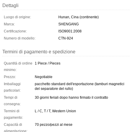
Dettagli
Luogo di origine:
Hunan, Cina (continente)
Marca:
SHENGANG
Certificazione:
ISO9001:2008
Numero di modello:
CTN-924
Termini di pagamento e spedizione
Quantità di ordine
1 Piece / Pieces
minimo:
Prezzo:
Negotiable
Imballaggi
pacchetto standard dell'esportazione (tamburi magnetici
del separatore del rullo)
particolari:
Tempi di
30 giorni feriali dopo hanno firmato il contratto
consegna:
Termini di
L / C, T / T, Western Union
pagamento:
Capacità di
70 pezzo/pezzi al mese
alimentazione: