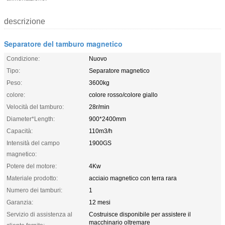
descrizione
Separatore del tamburo magnetico
Condizione:
Nuovo
Tipo:
Separatore magnetico
Peso:
3600kg
colore:
colore rosso/colore giallo
Velocità del tamburo:
28r/min
Diameter*Length:
900*2400mm
Capacità:
110m3/h
Intensità del campo
1900GS
magnetico:
Potere del motore:
4Kw
Materiale prodotto:
acciaio magnetico con terra rara
Numero dei tamburi:
1
Garanzia:
12 mesi
Servizio di assistenza al
Costruisce disponibile per assistere il
macchinario oltremare