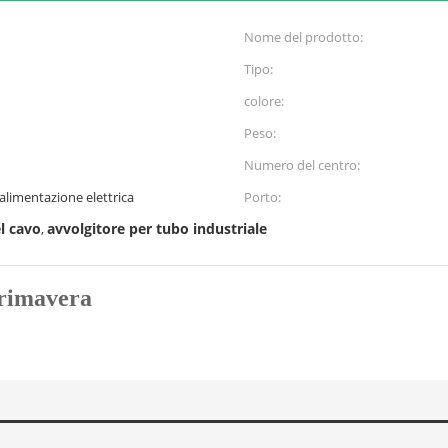
Nome del prodotto:
Tipo:
colore:
Peso:
Numero del centro:
'alimentazione elettrica
Porto:
el cavo
avvolgitore per tubo industriale
,
primavera