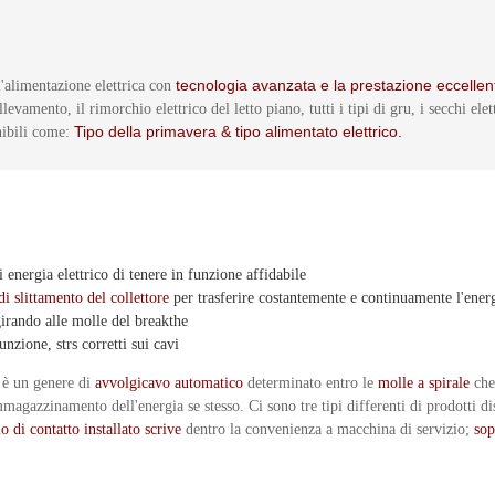
tecnologia avanzata e la prestazione eccelle
'alimentazione elettrica con
llevamento, il rimorchio elettrico del letto piano, tutti i tipi di gru, i secchi 
Tipo della primavera & tipo alimentato elettrico.
nibili come:
energia elettrico di tenere in funzione affidabile
di slittamento del collettore
per trasferire costantemente e continuamente l'energ
girando alle molle del breakthe
unzione, strs corretti sui cavi
a è un genere di
avvolgicavo automatico
determinato entro le
molle a spirale
che
immagazzinamento dell'energia se stesso. Ci sono tre tipi differenti di prodotti dis
lo di contatto installato scrive
dentro la convenienza a macchina di servizio;
sop