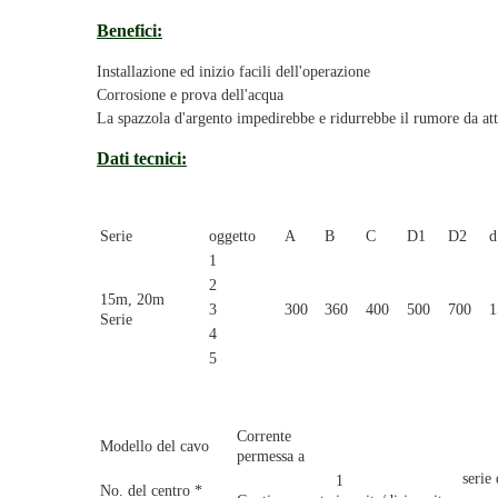
Benefici:
Installazione ed inizio facili dell'operazione
Corrosione e prova dell'acqua
La spazzola d'argento impedirebbe e ridurrebbe il rumore da att
Dati tecnici:
Serie
oggetto
A
B
C
D1
D2
d
1
2
15m, 20m
3
300
360
400
500
700
1
Serie
4
5
Corrente
Modello del cavo
permessa a
serie
1
No. del centro *