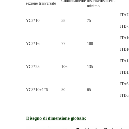
Continuamente
inserita/disinserita
sezione trasversale
minimo
JTA7
YC2*10
58
75
JTB7
JTA1
YC2*16
77
100
JTB1
JTA1
YC2*25
106
135
JTB1
JTA6
YC3*10+1*6
50
65
JTB6
Disegno di dimensione globale: