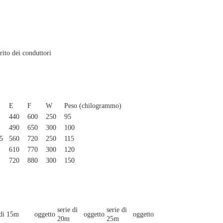
rito dei conduttori
E
F
W
Peso (chilogrammo)
440
600
250
95
490
650
300
100
5
560
720
250
115
610
770
300
120
720
880
300
150
serie di
serie di
 di 15m
oggetto
oggetto
oggetto
20m
25m