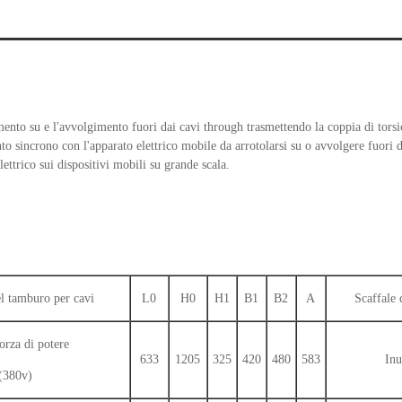
gimento su e l'avvolgimento fuori dai cavi through trasmettendo la coppia di tor
to sincrono con l'apparato elettrico mobile da arrotolarsi su o avvolgere fuori da
ettrico sui dispositivi mobili su grande scala.
l tamburo per cavi
L0
H0
H1
B1
B2
A
Scaffale
forza di potere
633
1205
325
420
480
583
Inu
(380v)