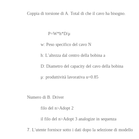
Coppia di torsione di A. Total di che il cavo ha bisogno.
P=W*h*D/μ
w: Peso specifico del cavo N
h: L'altezza dal centro della bobina a
D: Diametro del capacity del cavo della bobina
μ: produttività lavorativa u=0.85
Numero di B. Driver
filo del n>Adopt 2
il filo del n>Adopt 3 analogize in sequenza
7.
L'utente fornisce sotto i dati dopo la selezione di modello