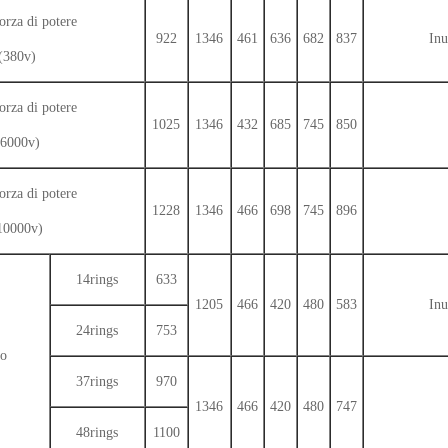
forza di potere
922
1346
461
636
682
837
Inu
(380v)
forza di potere
1025
1346
432
685
745
850
(6000v)
forza di potere
1228
1346
466
698
745
896
10000v)
14rings
633
1205
466
420
480
583
Inu
24rings
753
lo
37rings
970
1346
466
420
480
747
48rings
1100