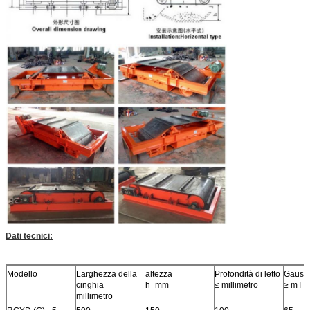
Dati tecnici:
Modello
Larghezza della
altezza
Profondità di letto
Gauss
cinghia
h=mm
≤ millimetro
≥ mT
millimetro