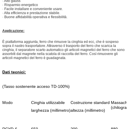
· Alto gauss
· Risparmio energetico
· Facile installare e conveniente usare.
· Alta efficienza e prestazione stabile.
· Buone affidabilità operativa e flessibilità.
Applicazione:
È piattaforma aggiunta, ferro che rimuove la cinghia ed ecc, che è sospeso
sopra il nastro trasportatore. Attraverso il trasporto del ferro che scarica la
cinghia, il separatore scarto automatico gli articoli magnetici del ferro che sono
assorbiti dal magnete nella scatola di raccolta del ferro. Così rimuovere gli
articoli magnetici del ferro è guadagnata.
Dati tecnici:
(Tasso sostenente acceso TD-100%)
Modo
Cinghia utilizzabile
Costruzione standard
Massachu
(chilogr
larghezza (millimetro)
altezza (millimetro)
RCYD-6
650
200
880