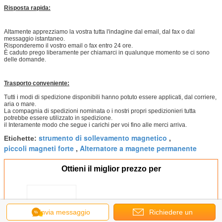
Risposta rapida:
Altamente apprezziamo la vostra tutta l'indagine dal email, dal fax o dal
messaggio istantaneo.
Risponderemo il vostro email o fax entro 24 ore.
È caduto prego liberamente per chiamarci in qualunque momento se ci sono
delle domande.
Trasporto conveniente:
Tutti i modi di spedizione disponibili hanno potuto essere applicati, dal corriere,
aria o mare.
La compagnia di spedizioni nominata o i nostri propri spedizionieri tutta
potrebbe essere utilizzato in spedizione.
il Interamente modo che segue i carichi per voi fino alle merci arriva.
strumento di sollevamento magnetico
Etichette:
,
piccoli magneti forte
Alternatore a magnete permanente
,
Ottieni il miglior prezzo per
Facile mantenga la separazione
Invia messaggio
Richiedere un
elettromagnetica, trasportatore