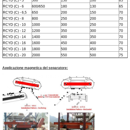
RCYD (C) - 5
500
150
100
65
RCYD (C) - 6
600/650
180
130
65
RCYD (C) - 6,5
650
200
150
70
RCYD (C) - 8
800
250
200
70
RCYD (C) - 10
1000
300
250
70
RCYD (C) - 12
1200
350
300
70
RCYD (C) - 14
1400
400
350
70
RCYD (C) - 16
1600
450
400
70
RCYD (C) - 18
1800
500
450
75
RCYD (C) - 20
2000
550
500
75
Applicazione magnetica del separatore: