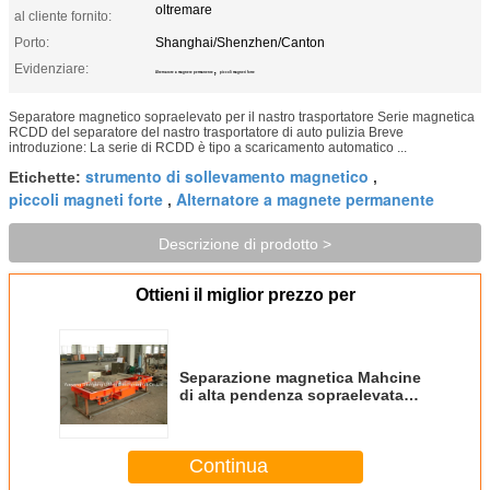
oltremare
al cliente fornito:
Porto:
Shanghai/Shenzhen/Canton
Evidenziare:
,
Alternatore a magnete permanente
piccoli magneti forte
Separatore magnetico sopraelevato per il nastro trasportatore Serie magnetica
RCDD del separatore del nastro trasportatore di auto pulizia Breve
introduzione: La serie di RCDD è tipo a scaricamento automatico ...
strumento di sollevamento magnetico
Etichette:
,
piccoli magneti forte
Alternatore a magnete permanente
,
Descrizione di prodotto >
Ottieni il miglior prezzo per
Separazione magnetica Mahcine
di alta pendenza sopraelevata
per il nastro trasportatore
Continua