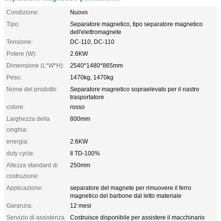
Condizione:
Nuovo
Tipo:
Separatore magnetico, tipo separatore magnetico
dell'elettromagnete
Tensione:
DC-110, DC-110
Potere (W):
2.6KW
Dimensione (L*W*H):
2540*1480*865mm
Peso:
1470kg, 1470kg
Nome del prodotto:
Separatore magnetico sopraelevato per il nastro
trasportatore
colore:
rosso
Larghezza della
800mm
cinghia:
energia:
2.6KW
duty cycle:
Il TD-100%
Altezza standard di
250mm
costruzione:
Applicazione:
separatore del magnete per rimuovere il ferro
magnetico del barbone dal letto materiale
Garanzia:
12 mesi
Servizio di assistenza
Costruisce disponibile per assistere il macchinario