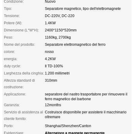
Condizione:
Nuovo
Tipo:
Separatore magnetico, tipo dell'elettromagnete
Tensione:
DC-220V, DC-220
Potere (W):
1.4KW
Dimensione (L*W*H):
2400*1150*520mm
Peso:
1160kg, 2700kg
Nome del prodotto:
Separatore elettromagnetico del ferro
colore:
rosso
energia:
4.2KW
duty cycle:
Il TD-100%
Larghezza della cinghia:
1.200 millimetri
Altezza standard di
310mm
costruzione:
Applicazione:
separatore del nastro trasportatore per rimuovere il
ferro magnetico del barbone
Garanzia:
12months
Servizio di assistenza al
Costruisce disponibile per assistere il macchinario
oltremare
cliente fornito:
Porto:
Shanghai/Shenzhen/Canton
Alternatore a magnete permanente
Evidenziare:
,