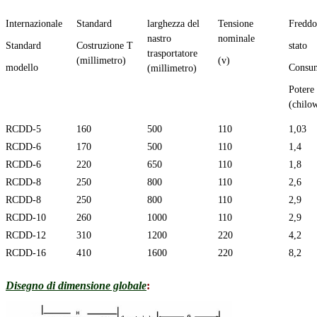
Internazionale
Standard
larghezza del
Tensione
Freddo
nastro
nominale
Standard
Costruzione T
stato
trasportatore
(millimetro)
(v)
modello
Consu
(millimetro)
Potere
(chilow
RCDD-5
160
500
110
1,03
RCDD-6
170
500
110
1,4
RCDD-6
220
650
110
1,8
RCDD-8
250
800
110
2,6
RCDD-8
250
800
110
2,9
RCDD-10
260
1000
110
2,9
RCDD-12
310
1200
220
4,2
RCDD-16
410
1600
220
8,2
Disegno di dimensione globale
: