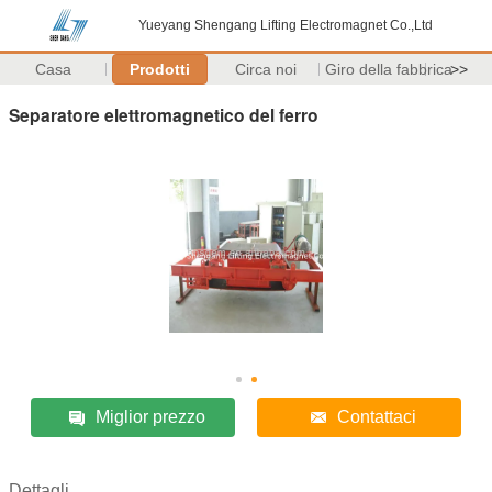
Yueyang Shengang Lifting Electromagnet Co.,Ltd
Casa
Prodotti
Circa noi
Giro della fabbrica
>>
Separatore elettromagnetico del ferro
Miglior prezzo
Contattaci
Dettagli