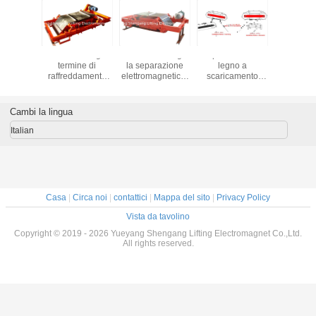
ucioli di
Lavoro a lungo
Facile mantenga
Tipo trucioli di
no a
termine di
la separazione
legno a
camento
raffreddamento
elettromagnetica,
scaricamento
tico del
naturale del
trasportatore della
automatico del
o del
separatore
puleggia della
ferro del
ratore
magnetico
testa magnetica
separatore
Cambi la lingua
etico
permanente di
per calcare
magnetico
anente
RCYB Overbelt
permanente
Italian
icati
applicati
Casa
|
Circa noi
|
contattici
|
Mappa del sito
|
Privacy Policy
Vista da tavolino
Copyright © 2019 - 2026 Yueyang Shengang Lifting Electromagnet Co.,Ltd.
All rights reserved.