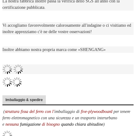
La nostra fabbrica inoltre passa la verifica dello SGS all'anno con la
certificazione pubblicata.
Vi accogliamo favorevolmente calorosamente all'indagine o ci visitiamo ed
inoltre apprezziamo c'è ne delle vostre osservazioni!
Inoltre abbiamo nostra propria marca come «SHENGANG»
Imballaggio & spedire
(
struttura fissa del ferro con l'
imballaggio di
five-plywoodboard
per tenere
ferro elettromagnetico con una sicurezza e un trasporto interurbano
e
nessuna
fumigazione
di bisogno
quando chiara abitudine
)