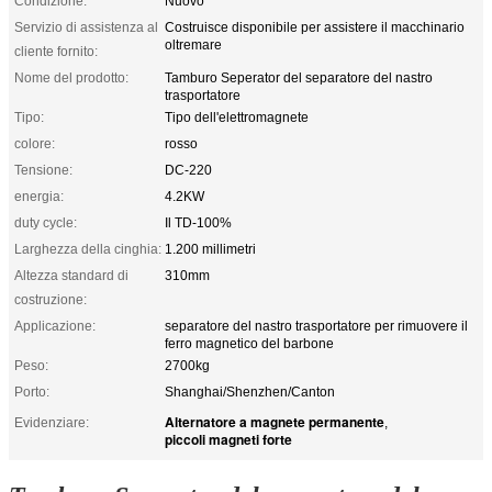
Condizione:
Nuovo
Servizio di assistenza al
Costruisce disponibile per assistere il macchinario
oltremare
cliente fornito:
Nome del prodotto:
Tamburo Seperator del separatore del nastro
trasportatore
Tipo:
Tipo dell'elettromagnete
colore:
rosso
Tensione:
DC-220
energia:
4.2KW
duty cycle:
Il TD-100%
Larghezza della cinghia:
1.200 millimetri
Altezza standard di
310mm
costruzione:
Applicazione:
separatore del nastro trasportatore per rimuovere il
ferro magnetico del barbone
Peso:
2700kg
Porto:
Shanghai/Shenzhen/Canton
Alternatore a magnete permanente
Evidenziare:
,
piccoli magneti forte