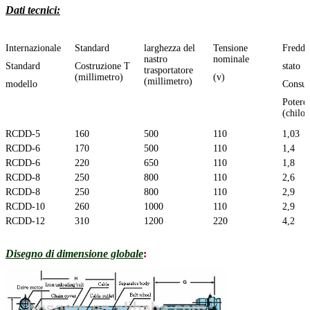
Dati tecnici:
Internazionale
Standard
larghezza del
Tensione
Freddo
nastro
nominale
Standard
Costruzione T
stato
trasportatore
(millimetro)
(v)
(millimetro)
modello
Consu
Potere
(chilow
RCDD-5
160
500
110
1,03
RCDD-6
170
500
110
1,4
RCDD-6
220
650
110
1,8
RCDD-8
250
800
110
2,6
RCDD-8
250
800
110
2,9
RCDD-10
260
1000
110
2,9
RCDD-12
310
1200
220
4,2
RCDD-16
410
1600
220
8,2
Disegno di dimensione globale
: