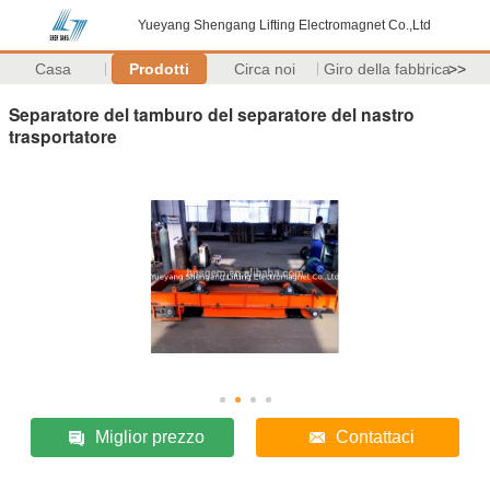
Yueyang Shengang Lifting Electromagnet Co.,Ltd
Casa
Prodotti
Circa noi
Giro della fabbrica
>>
Separatore del tamburo del separatore del nastro
trasportatore
Miglior prezzo
Contattaci