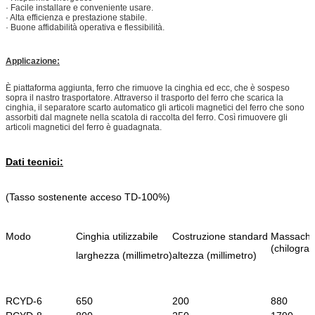
· Facile installare e conveniente usare.
· Alta efficienza e prestazione stabile.
· Buone affidabilità operativa e flessibilità.
Applicazione:
È piattaforma aggiunta, ferro che rimuove la cinghia ed ecc, che è sospeso
sopra il nastro trasportatore. Attraverso il trasporto del ferro che scarica la
cinghia, il separatore scarto automatico gli articoli magnetici del ferro che sono
assorbiti dal magnete nella scatola di raccolta del ferro. Così rimuovere gli
articoli magnetici del ferro è guadagnata.
Dati tecnici:
(Tasso sostenente acceso TD-100%)
Modo
Cinghia utilizzabile
Costruzione standard
Massachu
(chilogr
larghezza (millimetro)
altezza (millimetro)
RCYD-6
650
200
880